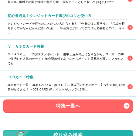
界200ヶ国以上の国と地域で利用可能。 国際カードとして持っておきたいブラ…
初心者必見！クレジットカード選びのコツと使い方
クレジットカードを持ったことがない人からすると 「作るのは大変そう」 「現金を持
ち歩く方がなんだかんだ言って楽」 「年会費とか払ってまで作る必要あるの？」 等々
…
ＶＩＡＳＯカード特集
ＶＩＡＳＯカードのおススメポイント 一度申し込み停止になりながら、ユーザーの声
で復活した人気のカード！ 年会費無料でありながらポイント還元率が高いことからと
ても…
JCBカード特集
JCBカード一覧 ・JCB CARD W plus L 【39歳以下のためのカード】女性に嬉しい特
典がたくさん！ ・JCB CARD W ポイントがいつでも2倍…
特集一覧へ
絞り込み検索