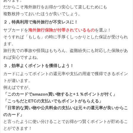
あります。
だからこそ海外旅行をお得かつ安心して楽しむためにも
複数枚持っておいたほうが良いでしょう。
２，特典利用で海外旅行が不安レスに！
サブカードを
海外旅行保険が付帯されているもの
を選ぶ！
そうすれば「もしも」の時に手厚くしっかりとした保証が受けられ
ます。
旅行先での事故や怪我はもちろん、盗難紛失にも対応した保険があ
れば安心ですよね。
３，効率よくポイントを獲得しよう！
カードによってポイントの還元率や支払の用途で獲得できるポイン
トが違います。
例えばですが、
「このカードでamazon買い物すると+１％ポイントが付く」
「こっちだとETCの支払いでもポイントがもらえる」
「日常的な買い物や公共料金の支払いは元々の還元率が良いからこ
のカード」
と言ったように使い分けることでお得かつ賢くポイントが貯めるこ
とができます！