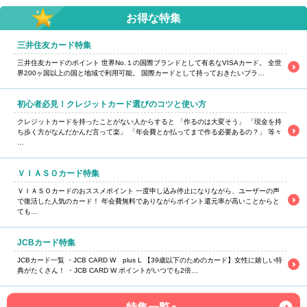
お得な特集
三井住友カード特集
三井住友カードのポイント 世界No.１の国際ブランドとして有名なVISAカード。 全世
界200ヶ国以上の国と地域で利用可能。 国際カードとして持っておきたいブラ…
初心者必見！クレジットカード選びのコツと使い方
クレジットカードを持ったことがない人からすると 「作るのは大変そう」 「現金を持
ち歩く方がなんだかんだ言って楽」 「年会費とか払ってまで作る必要あるの？」 等々
…
ＶＩＡＳＯカード特集
ＶＩＡＳＯカードのおススメポイント 一度申し込み停止になりながら、ユーザーの声
で復活した人気のカード！ 年会費無料でありながらポイント還元率が高いことからと
ても…
JCBカード特集
JCBカード一覧 ・JCB CARD W plus L 【39歳以下のためのカード】女性に嬉しい特
典がたくさん！ ・JCB CARD W ポイントがいつでも2倍…