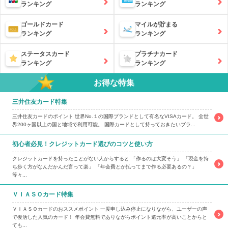
ランキング
ランキング
ゴールドカード
マイルが貯まる
ランキング
ランキング
ステータスカード
プラチナカード
ランキング
ランキング
お得な特集
三井住友カード特集
三井住友カードのポイント 世界No.１の国際ブランドとして有名なVISAカード。 全世
界200ヶ国以上の国と地域で利用可能。 国際カードとして持っておきたいブラ...
初心者必見！クレジットカード選びのコツと使い方
クレジットカードを持ったことがない人からすると 「作るのは大変そう」 「現金を持
ち歩く方がなんだかんだ言って楽」 「年会費とか払ってまで作る必要あるの？」
等々...
ＶＩＡＳＯカード特集
ＶＩＡＳＯカードのおススメポイント 一度申し込み停止になりながら、ユーザーの声
で復活した人気のカード！ 年会費無料でありながらポイント還元率が高いことからと
ても...