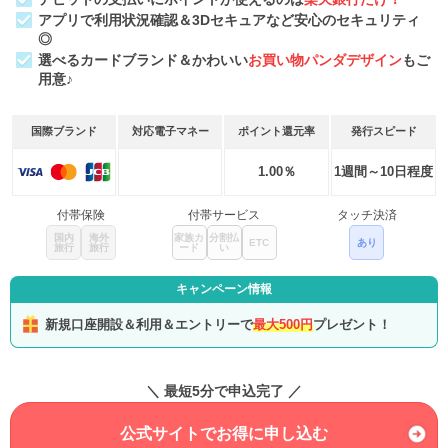
アプリで利用状況確認＆3Dセキュアなど安心のセキュリティ
◎
選べるカードブランド＆かわいい
お買い物パンダデザイン
もご
用意♪
国際ブランド
対応電子マネー
ポイント還元率
発行スピード
1.00％
1週間～10日程度
付帯保険
付帯サービス
タッチ決済
国内
海外
家族カ
分割払
ETC
あり
旅行
旅行
ード
い
キャンペーン情報
新規口座開設＆利用＆エントリーで
最大500円
プレゼント！
＼ 最短5分で申込完了 ／
公式サイトでお得に申し込む