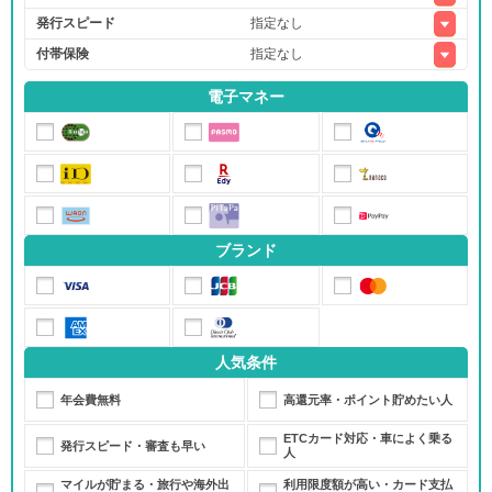
発行スピード
付帯保険
電子マネー
アメリカン・エキスプレス®・ゴールド・プリファード・カード
モビットVISA-W
ブランド
セゾンプラチナ・ビジネス・アメリカン・エキスプレス®・カード
人気条件
年会費無料
高還元率・ポイント貯めたい人
ETCカード対応・車によく乗る
発行スピード・審査も早い
人
マイルが貯まる・旅行や海外出
利用限度額が高い・カード支払