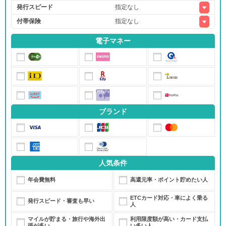
発行スピード
付帯保険
電子マネー
ブランド
人気条件
年会費無料
高還元率・ポイント貯めたい人
ETCカード対応・車によく乗る
発行スピード・審査も早い
人
マイルが貯まる・旅行や海外出
利用限度額が高い・カード支払
張が多い
い多い人