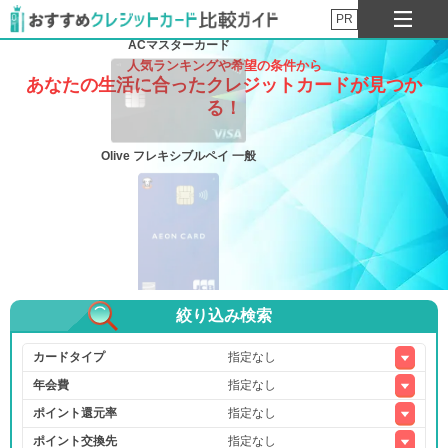
PR
ACマスターカード
人気ランキングや希望の条件から
あなたの生活に合ったクレジットカードが見つか
る！
Olive フレキシブルペイ 一般
絞り込み検索
イオンカード（WAON一体型）
カードタイプ
年会費
ポイント還元率
三井住友カード ゴールド（NL）
ポイント交換先