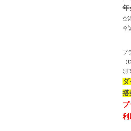
年
空
今
プ
（D
別
ダ
搭
プ
利