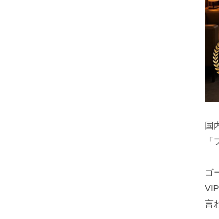
国
「
ゴ
V
言