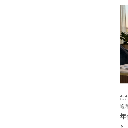
た
通
年
と