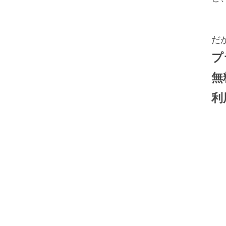
だ
プ
無
利