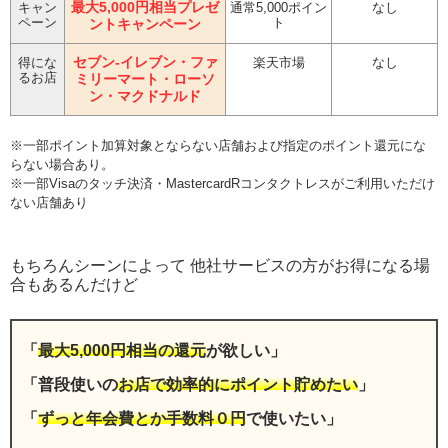
最大5,000円相当プレゼ
キャン
通常5,000ポイン
なし
ペーン
ト
ントキャンペーン
セブン-イレブン・ファ
得にな
楽天市場
なし
るお店
ミリーマート・ローソ
ン・マクドナルド
※一部ポイント加算対象とならない店舗および指定のポイント還元にな
らない場合あり。
※一部Visaのタッチ決済・MastercardRコンタクトレスがご利用いただけ
ない店舗あり
もちろんシーンによって 他社サービスの方がお得になる場
合もあるんだけど
「
最大5,000円相当の還元
が欲しい」
「普段使いの
お店で効率的にポイント貯めたい
」
「
ずっと年会費とか手数料０円
で使いたい」