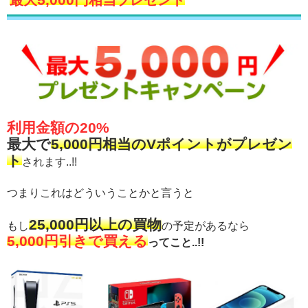
利用金額の20%
最大で
5,000円相当のVポイントがプレゼン
ト
されます..!!
つまりこれはどういうことかと言うと
25,000円以上の買物
もし
の予定があるなら
5,000円引きで買える
ってこと..!!