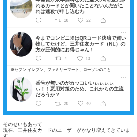
れるカードとか聞いたことないんだがこ
れは速攻で申し込むわ
18
22
今までコンビニ※はQRコード決済で買い
物してたけど、三井住友カード（NL）の
方が圧倒的にお得じゃん！
4
10
※セブン-イレブン、ファミリーマート、ローソンのこと
番号が無いのがカッコいいぃぃぃぃ
ぃ！！悪用対策のため、これからの主流
だろうか？
20
40
そのせいもあって
現在、三井住友カードのユーザーがかなり増えてきていま
す。