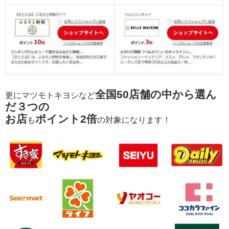
全国50店舗の中から選ん
更にマツモトキヨシなど
だ３つの
お店
ポイント2倍
も
の対象になります！