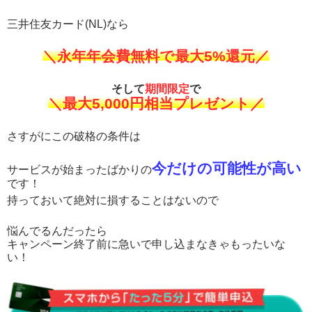
三井住友カード(NL)なら
＼永年年会費無料で最大5%還元／
そして
期間限定
で
＼最大5,000円相当プレゼント／
さすがにこの破格の条件は
今だけの可能性が高い
サービスが始まったばかりの
です！
持っておいて絶対に損することはないので
悩んでるんだったら
キャンペーン終了前に急いで申し込まなきゃもったいな
い！