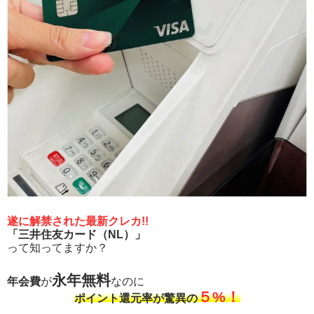
遂に解禁された最新クレカ!!
「三井住友カード（NL）」
って知ってますか？
永年無料
年会費
が
なのに
５%！
ポイント還元率が驚異の