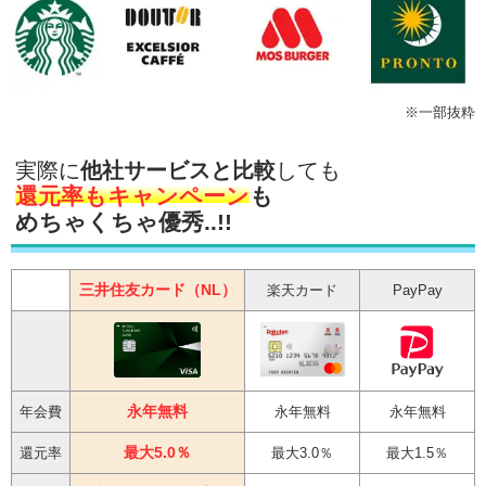
※一部抜粋
実際に
他社サービスと比較
しても
還元率もキャンペーン
も
めちゃくちゃ優秀..!!
三井住友カード（NL）
楽天カード
PayPay
永年無料
年会費
永年無料
永年無料
最大5.0％
還元率
最大3.0％
最大1.5％