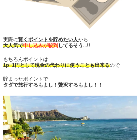
実際に
賢くポイントを貯めたい人
から
大人気で
申し込みが殺到
してるそう...!!
もちろんポイントは
1p=1円として現金の代わりに使うことも出来る
ので
貯まったポイントで
タダで旅行するもよし！贅沢するもよし！！