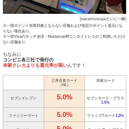
(suicaやicocaみたいに一瞬)
※一部ポイント加算対象とならない店舗および指定のポイント還元にな
らない場合あり。
※一部Visaのタッチ決済・MastercardRコンタクトレスがご利用いただけ
ない店舗あり
ちなみに
コンビニ各三社で発行の
本家クレカよりも還元率が高い
んです！
三井住友カード
本家カード
（NL）
5.0%
セブンイレブン
セブンカード・プラス
1.0%
5.0%
ファミリーマート
ファミマTカード
1.0%
5.0%