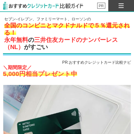
PR
セブン-イレブン、ファミリーマート、ローソンの
全国のコンビニとマクドナルドで５％還元され
る！
永年無料
の
三井住友カードのナンバーレス
（NL）
がすごい
PR:おすすめクレジットカード比較ナビ
＼期間限定／
5,000円相当プレゼント中