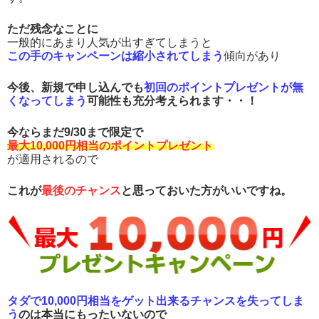
ただ残念なことに
一般的にあまり人気が出すぎてしまうと
この手のキャンペーンは縮小されてしまう
傾向があり
今後、新規で申し込んでも
初回のポイントプレゼントが無
くなってしまう
可能性も充分考えられます・・！
今ならまだ9/30まで限定で
最大10,000円相当のポイントプレゼント
が適用されるので
これが
最後のチャンス
と思っておいた方がいいですね。
タダで10,000円相当をゲット出来るチャンスを失ってしま
う
のは本当にもったいないので