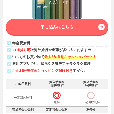
申し込みはこちら
年会費無料！
11通貨対応
で海外旅行や出張が多い人におすすめ！
いつものお買い物で
最大2％自動キャッシュバック！
専用アプリで利用状況や各種設定をラクラク管理
不正利用補償＆ショッピング保険付き
で安心。
振込手数料
振込手数料
ATM手数料
（同行宛て）
（他行宛て）
一定回数無料
無料
一定回数無料
普通預金の金利
定期預金の金利
利便性