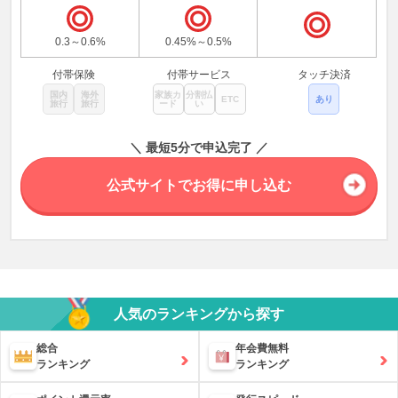
0.3～0.6%
0.45%～0.5%
付帯保険
付帯サービス
タッチ決済
国内
海外
家族カ
分割払
ETC
あり
旅行
旅行
ード
い
＼ 最短5分で申込完了 ／
公式サイトでお得に申し込む
人気のランキングから探す
総合
年会費無料
ランキング
ランキング