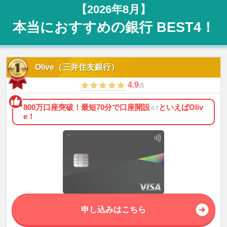
【2026年8月】
本当におすすめの銀行 BEST4！
Olive（三井住友銀行）
4.9
点
800万口座突破！最短70分で口座開設
といえばOliv
※7
e！
申し込みはこちら