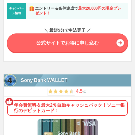
エントリー＆条件達成で
最大20,000円の現金プレ
キャンペー
ゼント！
ン情報
＼ 最短5分で申込完了 ／
公式サイトでお得に申し込む
Sony Bank WALLET
4.5
点
年会費無料＆最大2％自動キャッシュバック！ソニー銀
行のデビットカード！