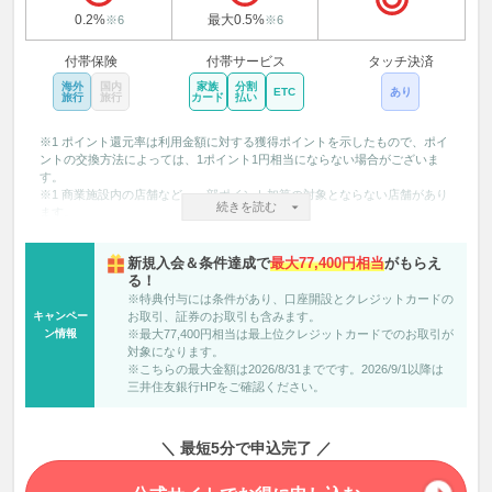
0.2%
最大0.5%
※6
※6
付帯保険
付帯サービス
タッチ決済
海外
国内
家族
分割
ETC
あり
旅行
旅行
カード
払い
※1 ポイント還元率は利用金額に対する獲得ポイントを示したもので、ポイ
ントの交換方法によっては、1ポイント1円相当にならない場合がございま
す。
※1 商業施設内の店舗など、一部ポイント加算の対象とならない店舗があり
続きを読む
ます。
※1 ポイント還元率の合算は、複数のVポイントアッププログラムの条件を
達成した場合、20%を超える事がございますが、景品表示法の定めに基づ
新規入会＆条件達成で
最大77,400円相当
がもらえ
き、実際にポイントアップされる還元率の上限は20％までとなります。
る！
※1 対象のサービスのご利用状況に応じて、対象のコンビニ・飲食店でのご
※特典付与には条件があり、口座開設とクレジットカードの
利用時に、通常のポイント分を含んだ最大20％ポイントが還元されます。
キャンペー
お取引、証券のお取引も含みます。
※2 基本特典について、くわしくはHPをご確認ください。 Oliveアカウント
ン情報
※最大77,400円相当は最上位クレジットカードでのお取引が
： 三井住友銀行 (smbc.co.jp)
対象になります。
※3 選択月末時点の円預金・外貨預金の合計残高が10,000円以上の場合、翌
※こちらの最大金額は2026/8/31までです。2026/9/1以降は
月中旬までに100ポイント付与されます。
三井住友銀行HPをご確認ください。
※4 Oliveアカウントご契約口座での、三井住友銀行本支店ATM、三菱UFJ銀
行の店舗外ATMでの時間外手数料が無料です。
※5 Oliveアカウントご契約口座を出金口座とした、SMBCダイレクトでの他
行あて振込手数料が月3回まで無料です。
＼ 最短5分で申込完了 ／
※6 2025年5月時点の金利です。最新情報は三井住友銀行ホームページをご
確認ください。