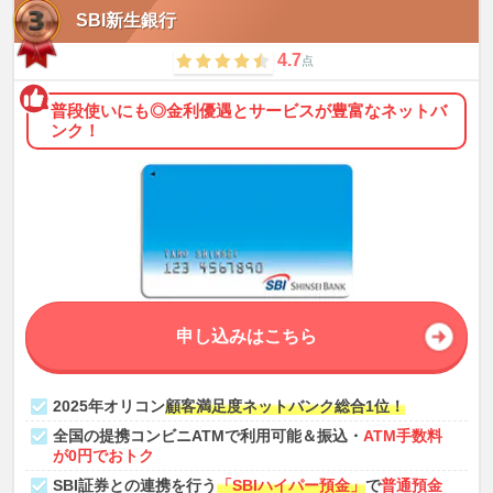
SBI新生銀行
4.7
点
普段使いにも◎金利優遇とサービスが豊富なネットバ
ンク！
申し込みはこちら
2025年オリコン
顧客満足度ネットバンク総合1位！
全国の提携コンビニATMで利用可能＆振込・
ATM手数料
が0円でおトク
SBI証券との連携を行う
「SBIハイパー預金」
で
普通預金