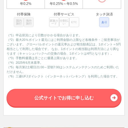
年0.2%
年0.25%～年0.5%
付帯保険
付帯サービス
タッチ決済
国内
海外
家族カ
分割払
ETC
あり
旅行
旅行
ード
い
（*1）申込状況により日数がかかる場合があります。
（*2）最大20％ポイント還元にはご利用金額の上限など各種条件・ご留意事項が
ございます。 グローバルポイントの還元率および相当額表記は、1ポイント＝5円
相当として利用した場合です。 なお、1ポイントの相当額は利用方法により異な
ります（キャッシュバックへの交換の場合、1ポイントは4円となります）。
（*3）手数料優遇は月ごとに優遇上限があります。
（*4）2025年6月末基準。
（*5）毎月第2土曜日21:00～翌朝7:00はシステムメンテナンスのためご利用いた
だけません。
（*6）三菱UFJダイレクト（インターネットバンキング）を利用した場合です。
公式サイトでお得に申し込む