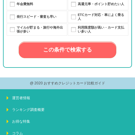
年会費無料
高還元率・ポイント貯めたい人
ETCカード対応・車によく乗る
発行スピード・審査も早い
人
マイルが貯まる・旅行や海外出
利用限度額が高い・カード支払
張が多い
い多い人
この条件で検索する
@ 2020 おすすめクレジットカード比較ガイド
運営者情報
ランキング調査概要
お得な特集
コラム