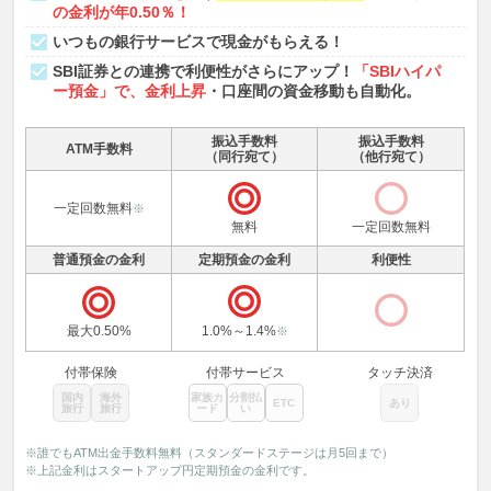
の金利が年0.50％！
いつもの銀行サービスで現金がもらえる！
SBI証券との連携で利便性がさらにアップ！
「SBIハイパ
ー預金」で、金利上昇
・口座間の資金移動も自動化。
振込手数料
振込手数料
ATM手数料
（同行宛て）
（他行宛て）
一定回数無料
※
無料
一定回数無料
普通預金の金利
定期預金の金利
利便性
最大0.50%
1.0%～1.4%
※
付帯保険
付帯サービス
タッチ決済
国内
海外
家族カ
分割払
ETC
あり
旅行
旅行
ード
い
※誰でもATM出金手数料無料（スタンダードステージは月5回まで）
※上記金利はスタートアップ円定期預金の金利です。