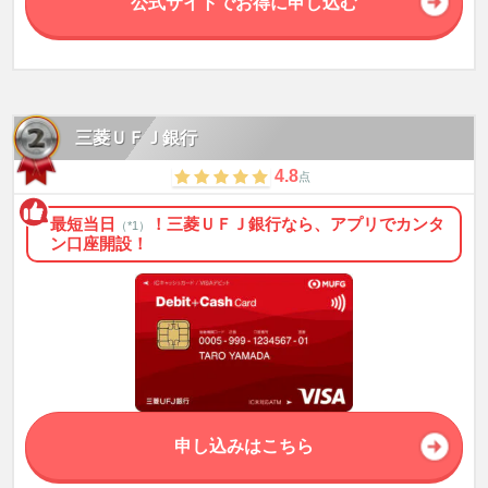
公式サイトでお得に申し込む
※7 最短70分で開設できない場合があります。口座開設時間短縮についての
詳細は必ず三井住友銀行の公式ページにてご確認ください
三菱ＵＦＪ銀行
4.8
点
最短当日
！三菱ＵＦＪ銀行なら、アプリでカンタ
（*1）
ン口座開設！
申し込みはこちら