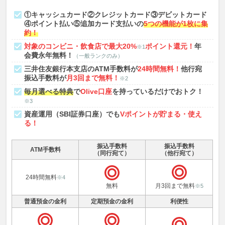
①キャッシュカード②クレジットカード③デビットカード
④ポイント払い⑤追加カード支払いの
5つの機能が1枚に集
約！
対象のコンビニ・飲食店で最大20%
ポイント還元！
年
※1
会費永年無料！
（一般ランクのみ）
三井住友銀行本支店のATM手数料が
24時間無料！
他行宛
振込手数料が
月3回まで無料！
※2
毎月選べる特典
で
Olive口座
を持っているだけでおトク！
※3
資産運用（SBI証券口座）でも
Vポイントが貯まる・使え
る！
振込手数料
振込手数料
ATM手数料
（同行宛て）
（他行宛て）
24時間無料
※4
無料
月3回まで無料
※5
普通預金の金利
定期預金の金利
利便性