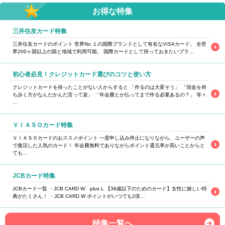
お得な特集
三井住友カード特集
三井住友カードのポイント 世界No.１の国際ブランドとして有名なVISAカード。 全世
界200ヶ国以上の国と地域で利用可能。 国際カードとして持っておきたいブラ…
初心者必見！クレジットカード選びのコツと使い方
クレジットカードを持ったことがない人からすると 「作るのは大変そう」 「現金を持
ち歩く方がなんだかんだ言って楽」 「年会費とか払ってまで作る必要あるの？」 等々
…
ＶＩＡＳＯカード特集
ＶＩＡＳＯカードのおススメポイント 一度申し込み停止になりながら、ユーザーの声
で復活した人気のカード！ 年会費無料でありながらポイント還元率が高いことからと
ても…
JCBカード特集
JCBカード一覧 ・JCB CARD W plus L 【39歳以下のためのカード】女性に嬉しい特
典がたくさん！ ・JCB CARD W ポイントがいつでも2倍…
特集一覧へ