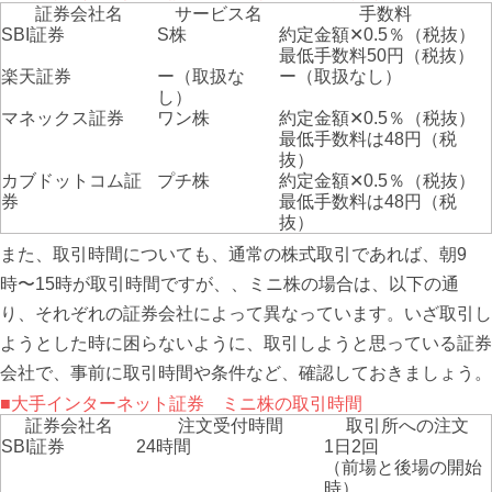
証券会社名
サービス名
手数料
SBI証券
S株
約定金額✕0.5％（税抜）
最低手数料50円（税抜）
楽天証券
ー（取扱な
ー（取扱なし）
し）
マネックス証券
ワン株
約定金額✕0.5％（税抜）
最低手数料は48円（税
抜）
カブドットコム証
プチ株
約定金額✕0.5％（税抜）
券
最低手数料は48円（税
抜）
また、取引時間についても、通常の株式取引であれば、朝9
時〜15時が取引時間ですが、、ミニ株の場合は、以下の通
り、それぞれの証券会社によって異なっています。いざ取引し
ようとした時に困らないように、取引しようと思っている証券
会社で、事前に取引時間や条件など、確認しておきましょう。
■大手インターネット証券 ミニ株の取引時間
証券会社名
注文受付時間
取引所への注文
SBI証券
24時間
1日2回
（前場と後場の開始
時）