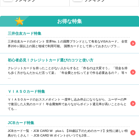
お得な特集
三井住友カード特集
三井住友カードのポイント 世界No.１の国際ブランドとして有名なVISAカード。 全世
界200ヶ国以上の国と地域で利用可能。 国際カードとして持っておきたいブラ…
初心者必見！クレジットカード選びのコツと使い方
クレジットカードを持ったことがない人からすると 「作るのは大変そう」 「現金を持
ち歩く方がなんだかんだ言って楽」 「年会費とか払ってまで作る必要あるの？」 等々
…
ＶＩＡＳＯカード特集
ＶＩＡＳＯカードのおススメポイント 一度申し込み停止になりながら、ユーザーの声
で復活した人気のカード！ 年会費無料でありながらポイント還元率が高いことからと
ても…
JCBカード特集
JCBカード一覧 ・JCB CARD W plus L 【39歳以下のためのカード】女性に嬉しい特
典がたくさん！ ・JCB CARD W ポイントがいつでも2倍…