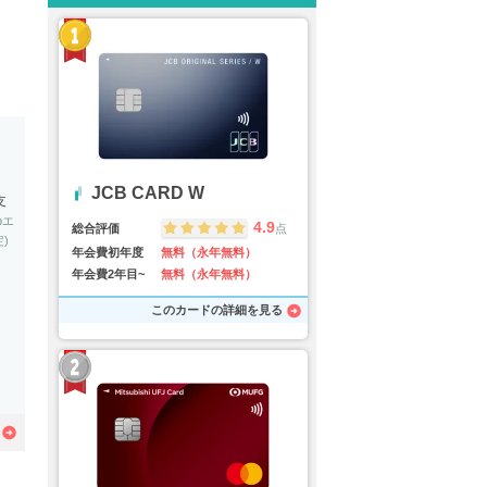
JCB CARD W
支
bエ
4.9
総合評価
点
)
年会費初年度
無料（永年無料）
年会費2年目~
無料（永年無料）
このカードの詳細を見る