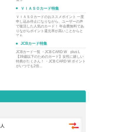
等々...
ＶＩＡＳＯカード特集
ＶＩＡＳＯカードのおススメポイント 一度
申し込み停止になりながら、ユーザーの声
で復活した人気のカード！ 年会費無料であ
りながらポイント還元率が高いことからと
ても...
JCBカード特集
JCBカード一覧 ・JCB CARD W plus L
【39歳以下のためのカード】女性に嬉しい
特典がたくさん！ ・JCB CARD W ポイント
がいつでも2倍...
い人