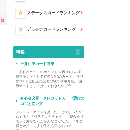
ステータスカード
ランキング
プラチナカード
ランキング
特集
三井住友カード特集
三井住友カードのポイント 世界No.１の国
際ブランドとして有名なVISAカード。 全世
界200ヶ国以上の国と地域で利用可能。 国
際カードとして持っておきたいブラ...
初心者必見！クレジットカード選びの
コツと使い方
クレジットカードを持ったことがない人か
らすると 「作るのは大変そう」 「現金を持
ち歩く方がなんだかんだ言って楽」 「年会
費とか払ってまで作る必要あるの？」