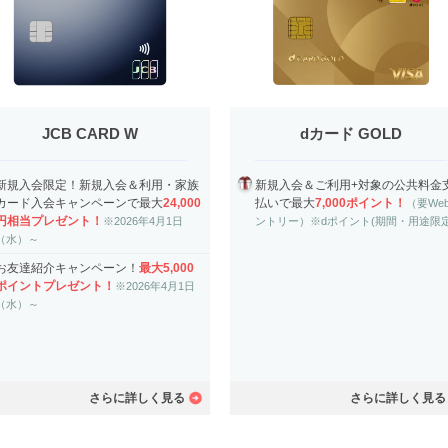
JCB CARD W
dカード GOLD
新規入会限定！新規入会＆利用・家族
新規入会＆ご利用+対象の公共料金
カード入会キャンペーンで最大
24,000
払いで最大
7,000ポイント！
（要We
円相当プレゼント！
※2026年4月1日
ントリー）※dポイント(期間・用途限定
（水）～
お友達紹介キャンペーン！
最大5,000
ポイントプレゼント！
※2026年4月1日
（水）～
さらに詳しく見る
さらに詳しく見る