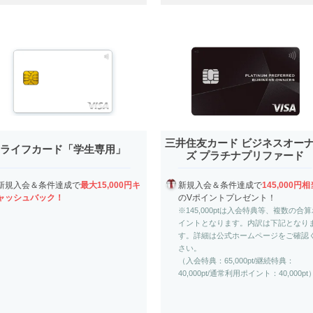
三井住友カード ビジネスオー
ライフカード「学生専用」
ズ プラチナプリファード
新規入会＆条件達成で
最大15,000円キ
新規入会＆条件達成で
145,000円
ャッシュバック！
のVポイントプレゼント！
※145,000ptは入会特典等、複数の合
イントとなります。内訳は下記となり
す。詳細は公式ホームページをご確認
さい。
（入会特典：65,000pt/継続特典：
40,000pt/通常利用ポイント：40,000pt