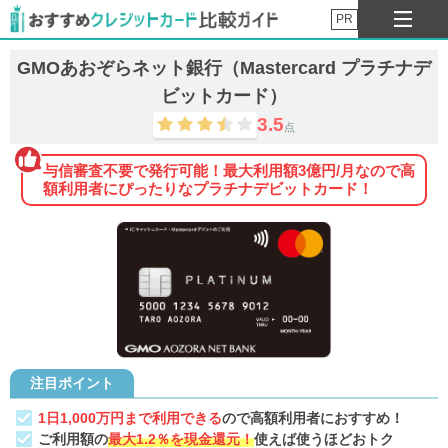
PR
GMOあおぞらネット銀行（Mastercard プラチナデ
ビットカード）
3.5
点
与信審査不要で発行可能！最大利用額3億円/月なので高
額利用者にぴったりなプラチナデビットカード！
注目ポイント
1日1,000万円まで利用できる
ので高額利用者におすすめ！
ご利用額の
最大1.2％を現金還元！
使えば使うほどおトク