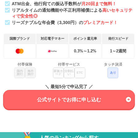
ATM出金、他行宛ての振込手数料が
月20回まで無料！
リアルタイムの通知機能や不正利用補償による
高いセキュリテ
ィで安全性◎
リーズナブルな年会費（3,300円）の
プレミアカード！
国際ブランド
対応電子マネー
ポイント還元率
発行スピード
0.3%～1.2%
1～2週間
付帯保険
付帯サービス
タッチ決済
国内
海外
家族カ
分割払
ETC
あり
旅行
旅行
ード
い
＼ 最短5分で申込完了 ／
公式サイトでお得に申し込む
人気のランキングから探す