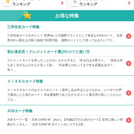
ランキング
ランキング
お得な特集
三井住友カード特集
三井住友カードのポイント 世界No.１の国際ブランドとして有名なVISAカード。 全世
界200ヶ国以上の国と地域で利用可能。 国際カードとして持っておきたいブラ...
初心者必見！クレジットカード選びのコツと使い方
クレジットカードを持ったことがない人からすると 「作るのは大変そう」 「現金を持
ち歩く方がなんだかんだ言って楽」 「年会費とか払ってまで作る必要あるの？」
等々...
ＶＩＡＳＯカード特集
ＶＩＡＳＯカードのおススメポイント 一度申し込み停止になりながら、ユーザーの声
で復活した人気のカード！ 年会費無料でありながらポイント還元率が高いことからと
ても...
JCBカード特集
JCBカード一覧 ・JCB CARD W plus L 【39歳以下のためのカード】女性に嬉しい特
典がたくさん！ ・JCB CARD W ポイントがいつでも2倍...