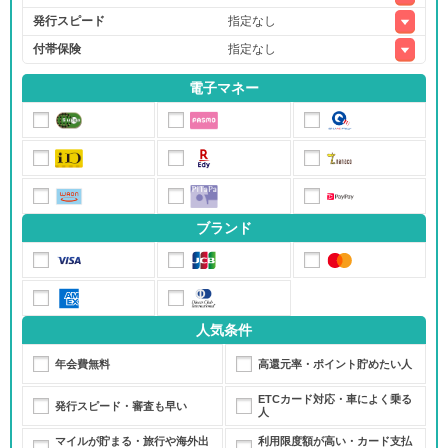
発行スピード
付帯保険
電子マネー
アメリカン・エキスプレス®・ゴールド・プリファード・カード
モビットVISA-W
ブランド
セゾンプラチナ・ビジネス・アメリカン・エキスプレス®・カード
人気条件
年会費無料
高還元率・ポイント貯めたい人
ETCカード対応・車によく乗る
発行スピード・審査も早い
人
マイルが貯まる・旅行や海外出
利用限度額が高い・カード支払