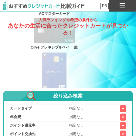
PR
ACマスターカード
人気ランキングや希望の条件から
あなたの生活に合ったクレジットカードが見つか
る！
Olive フレキシブルペイ 一般
絞り込み検索
イオンカード（WAON一体型）
カードタイプ
年会費
ポイント還元率
三井住友カード ゴールド（NL）
ポイント交換先