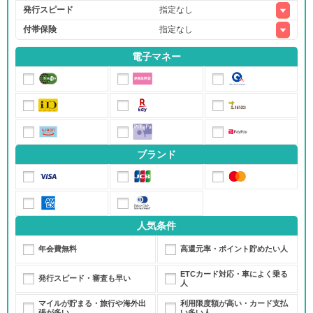
発行スピード
付帯保険
電子マネー
ブランド
人気条件
年会費無料
高還元率・ポイント貯めたい人
ETCカード対応・車によく乗る
発行スピード・審査も早い
人
マイルが貯まる・旅行や海外出
利用限度額が高い・カード支払
張が多い
い多い人